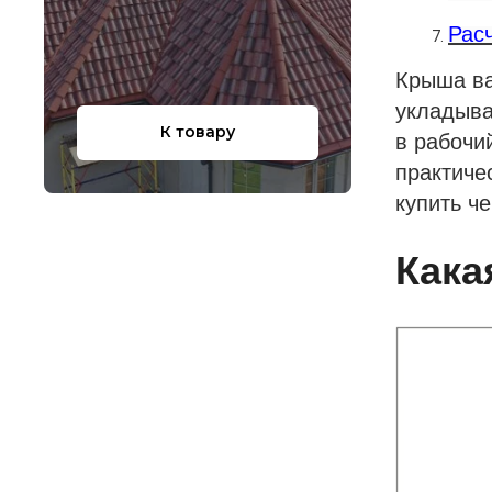
Рас
Крыша ва
укладыва
К товару
в рабочи
практиче
купить че
Кака