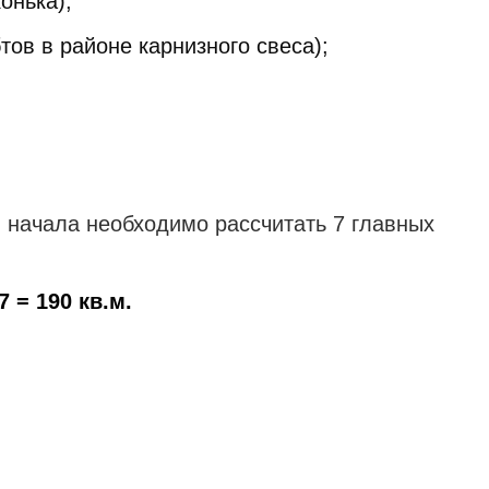
онька);
ов в районе карнизного свеса);
я начала необходимо рассчитать 7 главных
7 = 190
кв
.
м
.