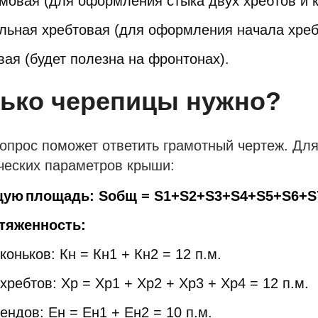
мовая (для оформления стыка двух хребтов и к
льная хребтовая (для оформления начала хребт
вая (будет полезна на фронтонах).
ько черепицы нужно?
вопрос поможет ответить грамотный чертеж. Дл
ческих параметров крыши:
щую
площадь
: S
общ
= S1+S2+S3+S4+S5+S6+S
тяженность:
коньков: Кн = Кн1 + Кн2 = 12 п.м.
хребтов: Хр = Хр1 + Хр2 + Хр3 + Хр4 = 12 п.м.
ендов: Ен = Ен1 + Ен2 = 10 п.м.