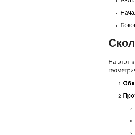
Валь
Нача
Боко
Скол
На этот 
геометри
Об
Про