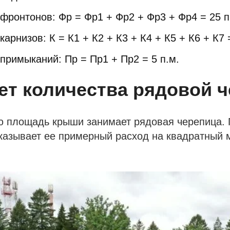
фронтонов: Фр = Фр1 + Фр2 + Фр3 + Фр4 = 25 п
карнизов: К = К1 + К2 + К3 + К4 + К5 + К6 + К7 
примыканий: Пр = Пр1 + Пр2 = 5 п.м.
ет количества рядовой 
 площадь крыши занимает рядовая черепица. 
казывает ее примерный расход на квадратный м