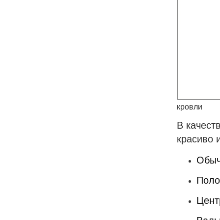
кровли
В качест
красиво 
Обыч
Поло
Цент