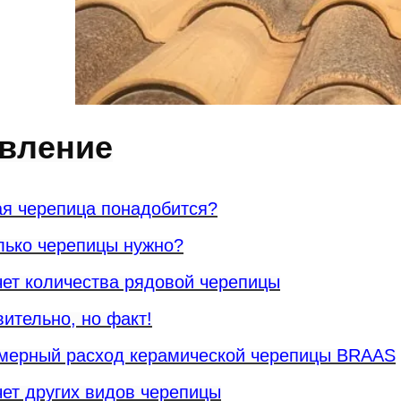
вление
ая черепица понадобится?
лько черепицы нужно?
чет количества рядовой черепицы
ительно, но факт!
мерный расход керамической черепицы BRAAS
чет других видов черепицы