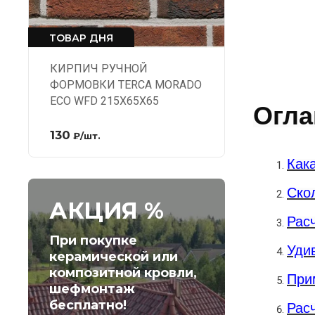
ТОВАР ДНЯ
КИРПИЧ РУЧНОЙ
ФОРМОВКИ TERCA MORADO
ECO WFD 215X65X65
Огла
130
₽
/шт.
Как
Ско
АКЦИЯ %
Рас
При покупке
Удив
керамической или
композитной кровли,
При
шефмонтаж
бесплатно!
Рас